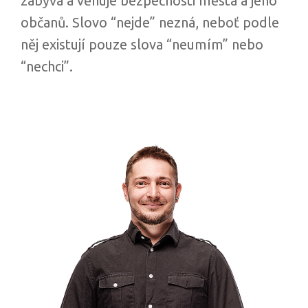
zabývá a věnuje bezpečnosti města a jeho
občanů. Slovo “nejde” nezná, neboť podle
něj existují pouze slova “neumím” nebo
“nechci”.